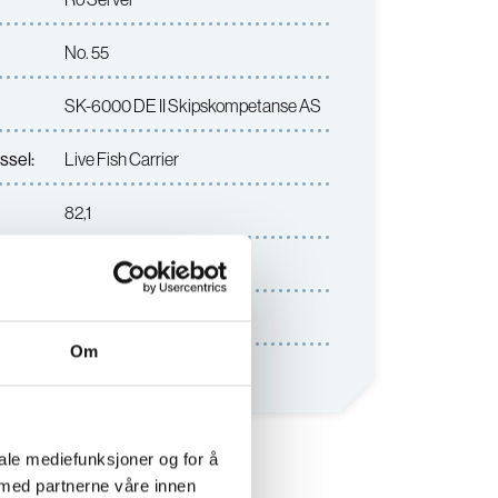
No. 55
SK-6000 DE II Skipskompetanse AS
ssel:
Live Fish Carrier
82,1
15,5
rs:
Rostein AS
Om
iale mediefunksjoner og for å
 med partnerne våre innen