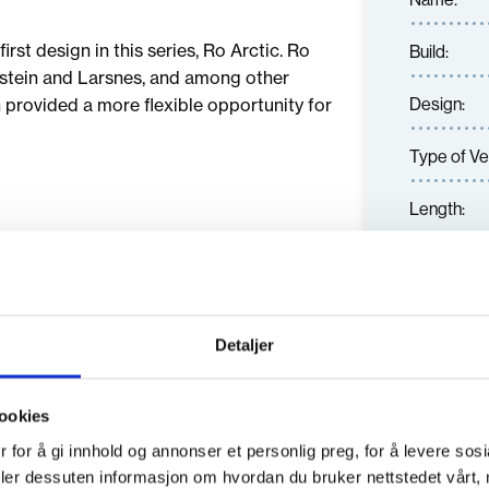
rst design in this series, Ro Arctic. Ro
Build:
ostein and Larsnes, and among other
Design:
 provided a more flexible opportunity for
Type of Ve
Length:
Width:
Ship-owne
Detaljer
ookies
 for å gi innhold og annonser et personlig preg, for å levere sos
deler dessuten informasjon om hvordan du bruker nettstedet vårt,