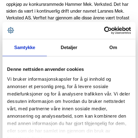
oppkjøp av konkursrammede Hammer Mek. Verksted. Det har
siden da vært i kontinuerlig drift under navnet Larsnes Mek.
Verksted AS. Verftet har gjennom alle disse årene vært trofast
mot fiskerinæringen og satset på nybygg, reparasjon og
vedlikehold av fiske -og brønnbåter. Vi kan i dag skilte med å
ha bygget og levert de mest avanserte fiske og
brønnbåtfartøyene som flyter på havet, og vi er i stadig i vekst
Samtykke
Detaljer
Om
og utvikling under stødig ledelse av Jarle Gunnarstein. Siden
desember 2014 har det verdensledende brønnbåtrederiet
Rostein AS vært hovedaksjonær i selskapet, samt at noen av
Denne nettsiden anvender cookies
de tidligere eiere fortsatt er med. Dette har vist seg å være et
gullkantet samarbeid som har gjort av vi tør å satse videre med
Vi bruker informasjonskapsler for å gi innhold og
en storstilt utbygging av anlegget. Forlenging av eksisterende
annonser et personlig preg, for å levere sosiale
kai, nye kaier og dokk på 135x24m med tilhørende overbygd
mediefunksjoner og for å analysere trafikken vår. Vi deler
hall på 150x40m. Dette skal kunne stette de fleste behov for
dessuten informasjon om hvordan du bruker nettstedet
ombygginger, reparasjon og vedlikehold av fiske og
vårt, med partnerne våre innen sosiale medier,
brønnbåtflåten langs kysten vår. Byggearbeidet er godt i gang
annonsering og analysearbeid, som kan kombinere den
og med forbehold om videre finansiering kan anlegget
med annen informasjon du har gjort tilgjengelig for dem,
forventes å stå ferdig i løpet av 2023 og vil bli et av det mest
eller som de har samlet inn gjennom din bruk av
moderne og kostnadseffektive anleggene i Norge.