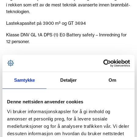
i rekken som ett av de mest teknisk avanserte innen brønnbåt-
teknologien.
Lastekapasitet på 3900 m³ og GT 3694
Klasse DNV GL 1A DPS (1) E0 Battery safety – Innredning for
12 personer.
Samtykke
Detaljer
Om
SPESIFIKASJONER
Navn:
Ro Senja
Denne nettsiden anvender cookies
Vi bruker informasjonskapsler for å gi innhold og
Bygg:
Nr. 70
annonser et personlig preg, for å levere sosiale
Design:
SK-6000 DEH IV Skipskompetanse AS
mediefunksjoner og for å analysere trafikken vår. Vi deler
dessuten informasjon om hvordan du bruker nettstedet