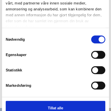
Type båt:
Live Fish Carrier
vårt, med partnerne våre innen sosiale medier,
annonsering og analysearbeid, som kan kombinere den
Lengde:
84,2
med annen informasjon du har gjort tilgjengelig for dem,
eller som de har samlet inn gjennom din bruk av
Bredde:
15,5
tjenestene deres.
Samtykkevalg
Hybrid/batteripakke:
Siemens
Nødvendig
Hovedmotor:
3 x Yanmar 6EY22AW TIR 3
Egenskaper
Hjelpemotor:
Scania DI13M 6090AFM 91M
Propeller:
Finnøy Gear og Propeller
Statistikk
Rederi:
Rostein AS
Markedsføring
1
/
10
Tillat alle