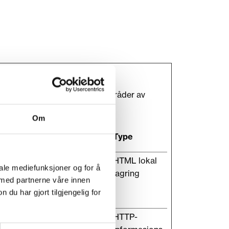
gasjon og tilgang til sikre områder av
Om
Maksimal
Type
lagringsvarighet
lle
Vedvarende
HTML lokal
iale mediefunksjoner og for å
lagring
 med partnerne våre innen
u har gjort tilgjengelig for
180 dager
HTTP-