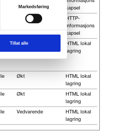
informasjons
Markedsføring
kapsel
1 år
HTTP-
enet
informasjons
kapsel
lle
Vedvarende
HTML lokal
Tillat alle
lagring
lle
Økt
HTML lokal
lagring
lle
Økt
HTML lokal
lagring
lle
Vedvarende
HTML lokal
lagring