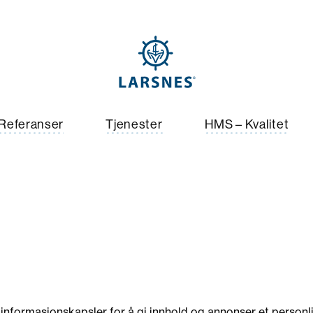
Referanser
Tjenester
HMS – Kvalitet
informasjonskapsler for å gi innhold og annonser et personli