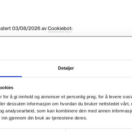
pdatert 03/08/2026 av
Cookiebot
:
tside brukbart ved at grunnleggende funksjoner som side navi
imalt uten disse informasjonskapslene.
Detaljer
Hensikt
ookies
Denne informasjonskapselen brukes til å ski
 for å gi innhold og annonser et personlig preg, for å levere sos
mellom mennesker og roboter. Dette er
deler dessuten informasjon om hvordan du bruker nettstedet vårt,
fordelaktig for nettstedet, for å lage gyldige
og analysearbeid, som kan kombinere den med annen informasjon d
rapporter om bruken av nettstedet deres.
 inn gjennom din bruk av tjenestene deres.
Brukes for å gi spambeskyttelse.