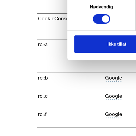
Nødvendig
CookieConsent
Cookiebot
rc::a
Google
Ikke tillat
rc::b
Google
rc::c
Google
rc::f
Google