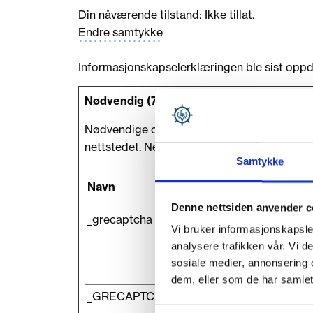
Din nåværende tilstand: Ikke tillat.
Endre samtykke
Informasjonskapselerklæringen ble sist op
Nødvendig (7)
Nødvendige cookies bidra til å gjøre en net
nettstedet. Nettstedet kan ikke fungere opt
Samtykke
Navn
Leverandør
Denne nettsiden anvender c
_grecaptcha
Google
Vi bruker informasjonskapsler
analysere trafikken vår. Vi 
sosiale medier, annonsering 
dem, eller som de har samlet
_GRECAPTCHA
Google
Samtykkevalg