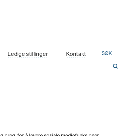
SØK
Ledige stillinger
Kontakt
g preg, for å levere sosiale mediefunksjoner