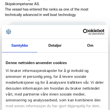
Skipskompetanse AS.
The vessel has entered the ranks as one of the most
technically advanced in well boat technology.
SPECIFICATIONS
Samtykke
Detaljer
Om
Name:
Ro Venture
Build:
No. 66
Denne nettsiden anvender cookies
Design:
SK-6000 DEH III Skipskompetanse AS
Vi bruker informasjonskapsler for å gi innhold og
annonser et personlig preg, for å levere sosiale
Type of Vessel:
Live Fish Carrier
mediefunksjoner og for å analysere trafikken vår. Vi deler
dessuten informasjon om hvordan du bruker nettstedet
Length:
84,2
vårt, med partnerne våre innen sosiale medier,
annonsering og analysearbeid, som kan kombinere den
Width:
15,5
med annen informasjon du har gjort tilgjengelig for dem,