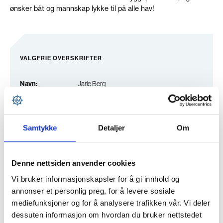
ønsker båt og mannskap lykke til på alle hav!
VALGFRIE OVERSKRIFTER
Navn:
Jarle Berg
Verft:
Larsnes Mek Verksted AS
Samtykke
Detaljer
Om
Design:
Skipskompetanse SK-3151
Lengde:
50,7 meter
Denne nettsiden anvender cookies
Bredde:
12,0 meter
Vi bruker informasjonskapsler for å gi innhold og
annonser et personlig preg, for å levere sosiale
Type:
Snurrevad /notfartøy
mediefunksjoner og for å analysere trafikken vår. Vi deler
dessuten informasjon om hvordan du bruker nettstedet