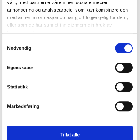
vårt, med partnerne våre innen sosiale medier,
FOR YTTERLIGERE INFORMASJON OM PROSJEKTET
annonsering og analysearbeid, som kan kombinere den
med annen informasjon du har gjort tilgjengelig for dem,
Verft:
Jarle Gunnarstein
eller som de har samlet inn gjennom din bruk av
tjenestene deres.
+47 915 61 630
Samtykkevalg
Nødvendig
jarle@larsnes-mek.no
Rederi:
Trond Berg
Egenskaper
+47 922 28 835
Statistikk
trond@brodreneberg.no
Design:
Per Jørgen Silden
Markedsføring
+47 416 66 861
pjs@skipskompetanse.no
Tillat alle