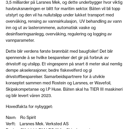
3,5 milliarder på Larsnes Mek, og dette underbygger hvor viktig
havbruksnæringen er blitt for maritim sektor. Båten vil bli topp
utstyrt og den vil ha nullutslipp under lukket transport med
overvåking, rensing av vannsirkulasjon, UV behandling av vann
inn og ut av lasterommene, automatisk vaske og
desinfiseringsanlegg, overvåking, regulering og logging av
vannparameter.
Dette blir verdens første brønnbåt med baugfoiler! Det blir
spennende å se hvilke besparelser det gir på forbruk av
drivstoff og utslipp. Et vingespenn på snart 8 meter skal nemlig
dempe akselerasjoner, bedre fiskevelferd og gi
drivstoffbesparelser. Samarbeidspartnere for å utvikle
konseptet sammen med Rostein og Larsnes, er Wavefoil,
Skipskompetanse og I.P Huse. Båten skal ha TIER III maskineri
og blir levert våren 2023.
Hovedfakta for nybygget:
Navn: Ro Spirit
Verft: Larsnes Mek. Verksted AS