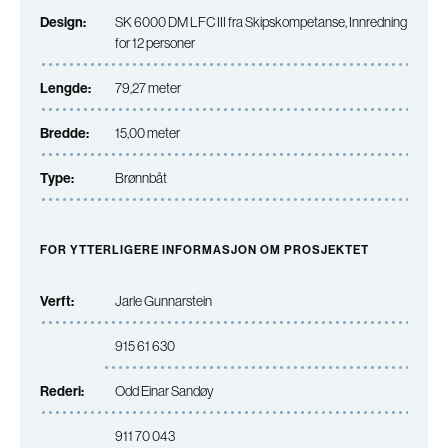
Design:
SK 6000 DM LFC III fra Skipskompetanse, Innredning
for 12 personer
Lengde:
79,27 meter
Bredde:
15,00 meter
Type:
Brønnbåt
FOR YTTERLIGERE INFORMASJON OM PROSJEKTET
Verft:
Jarle Gunnarstein
915 61 630
Rederi:
Odd Einar Sandøy
911 70 043