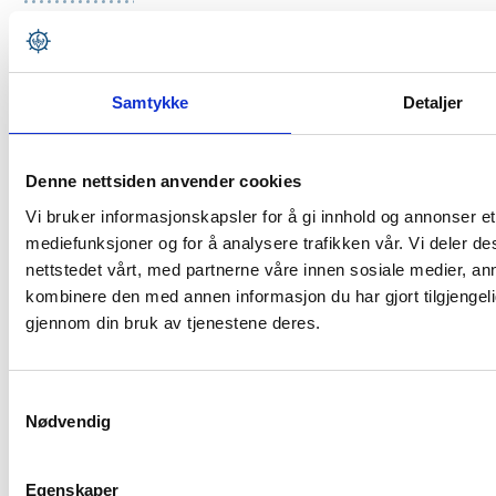
19.JANUARY 2026
Rostein AS bestiller nok en brønnbåt på
Samtykke
Detaljer
Larsnes Mek. Verksted AS
Denne nettsiden anvender cookies
Vi bruker informasjonskapsler for å gi innhold og annonser et 
15.JANUARY 2026
mediefunksjoner og for å analysere trafikken vår. Vi deler 
Verdens første kombinerte bløgge -og
nettstedet vårt, med partnerne våre innen sosiale medier, a
snurrevad fartøy er levert til Myre Kystdrift AS
kombinere den med annen informasjon du har gjort tilgjengeli
gjennom din bruk av tjenestene deres.
Samtykkevalg
Nødvendig
Egenskaper