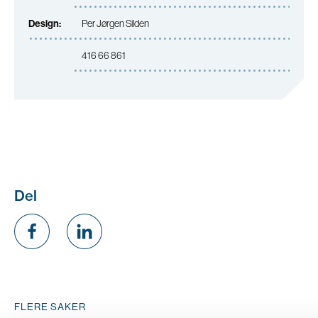
Design:
Per Jørgen Silden
416 66 861
Del
FLERE SAKER