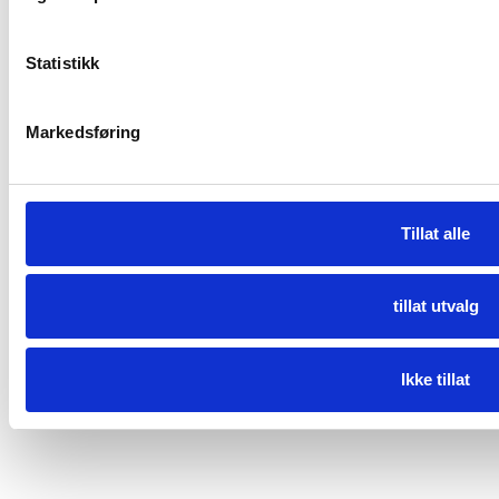
Statistikk
Markedsføring
Vi er servicestasjon for YANMAR medium fremdriftsmotorer.
Tillat alle
KONTAKT OSS
tillat utvalg
Retningslinjer for personvern
Ikke tillat
© Larsnes Mek Verksted AS 2026